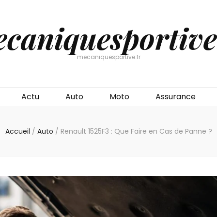
caniquesportive
mecaniquesportive.fr
Actu
Auto
Moto
Assurance
Accueil
/
Auto
/
Renault 1525F3 : Que Faire en Cas de Panne ?